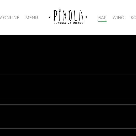
 ONLINE
MENU
BAR
WINO
K